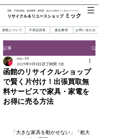
​買取 不用品回収 遺品整理 便利屋 あなたの街のトータルパートナー
ミック
リサイクル＆リユースショップ ​​
買取について
不用品回収
遺品整理
お問い合わせ
記事
mic-39
2025年9月8日
読了時間: 3分
函館のリサイクルショップ
で賢く片付け！出張買取無
料サービスで家具・家電を
お得に売る方法
  「大きな家具を動かせない」「粗大