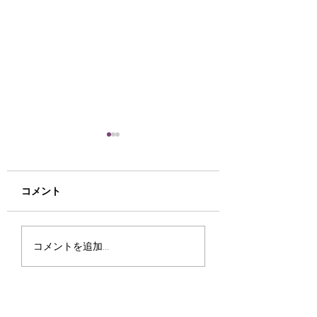
お宝さがしに来てみま
法人・事業者様向
せんか(^^♪
倒産案件の残置物
テル家電の入替え
寒くなりました(-_-;) もう
倒産・閉店に伴う残
コメント
取ならリサイクル
すぐ私の大嫌いな冬が来ま
理や、ホテルの家電
ップ函館ミックへ
す、寒いのが大の苦手です
は、大量かつ大型で
例紹介】
('ω') さて、今日は稀少品
大きい作業です。リ
コメントを追加…
や古い物、珍品について少
ルショップミックで
しご案内します。 マニア
人様のこうした 大
にはゴックンする程の入荷
に数多く対応してき
品が多数ありました☺ 最
があります。今回は