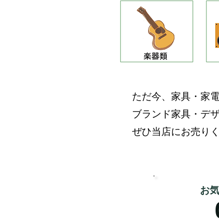
ただ今、家具・家
​ブランド家具・デ
ぜひ当店にお売り
​お