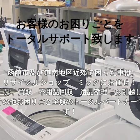
お客様のお困りごとを
トータルサポート
致します​
函館市及び道南地区近郊で困った事は
リサイクルショップ ミックにお任せ！
社は、買取 不用品回収 遺品整理 お引
その他お困りごと全般のトータルパートナー
す！