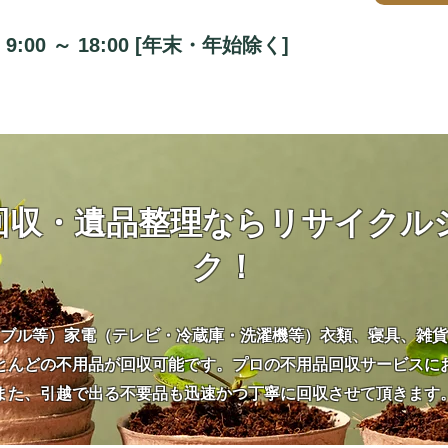
9:00 ～ 18:00 [年末・年始除く
]
回収・遺品整理ならリサイクル
ク！
ブル等）家電（テレビ・冷蔵庫・洗濯機等）衣類、寝具、雑貨
とんどの不用品が回収可能です。プロの不用品回収サービスに
また、引越で出る不要品も迅速かつ丁寧に回収させて頂きます