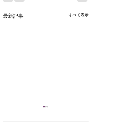
すべて表示
最新記事
お宝さがしに来てみま
法人・事業者様向
せんか(^^♪
倒産案件の残置物
テル家電の入替え