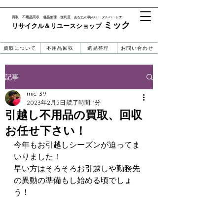
​買取 不用品回収 遺品整理 便利屋 あなたの街のトータルパートナー
ミック
リサイクル＆リユースショップ ​​
買取について
不用品回収
遺品整理
お問い合わせ
記事
mic-39
2023年2月5日
読了時間: 1分
引越し不用品の買取、回収
お任せ下さい！
今年もお引越しシーズンが迫ってま
いりました！
早い方はそろそろお引越しや勤務先
の異動の準備もし始める頃でしょ
う！