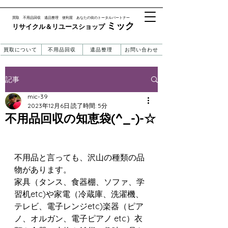
​買取 不用品回収 遺品整理 便利屋 あなたの街のトータルパートナー
ミック
リサイクル＆リユースショップ ​​
買取について
不用品回収
遺品整理
お問い合わせ
記事
mic-39
2023年12月6日
読了時間: 5分
不用品回収の知恵袋(^_-)-☆
不用品と言っても、沢山の種類の品
物があります。
家具（タンス、食器棚、ソファ、学
習机etc)や家電（冷蔵庫、洗濯機、
テレビ、電子レンジetc)楽器（ピア
ノ、オルガン、電子ピアノ etc）衣