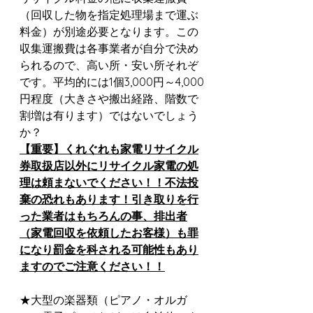
（回収した物を指定処理場まで運ぶ
料金）が別途必要となります。この
収集運搬費は各事業者が自分で決め
られるので、高い所・安い所それぞ
です。平均的には1個3,000円～4,000
円程度（大きさや搬出経路、階数で
割増は有ります）ではないでしょう
か？
【重要】くれぐれも家電リサイクル
券取扱店以外にリサイクル家電の処
理は頼まないでください！！不法投
棄の恐れもあります！引き取りを行
った業者はもちろんの事、排出者
（家電回収を依頼したお客様）も罪
になり罰金を科される可能性もあり
ますのでご注意ください！！
★大型の楽器類（ピアノ・オルガ