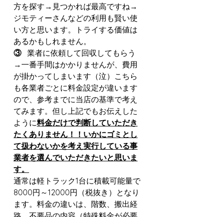
方を探す→見つかれば最高ですね→
ジモティーさんなどの利用も賢い使
い方と思います。トライする価値は
あるかもしれません。
③   
業者に依頼して回収してもらう
→一番手間はかかりませんが、費用
が掛かってしまいます（泣）こちら
も各業者ごとに料金設定が違います
ので、参考までに当店の基準で考え
てみます。但し上記でもお伝えした
ように
料金だけで判断していただき
たくありません！！いかにゴミとし
て扱わないかを考え実行している事
業者を選んでいただきたいと思いま
す。
通常は軽トラック1台に積載可能量で
8000円～12000円（税抜き）となり
ます。料金の違いは、階数、搬出経
路、不要品の内容（特殊料金が必要