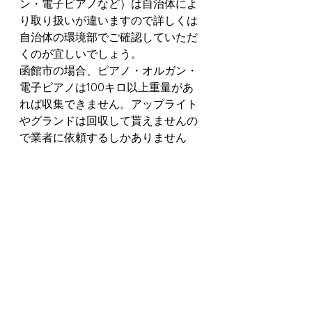
ン・電子ピアノなど）は自治体によ
り取り扱いが違いますので詳しくは
自治体の環境部でご確認していただ
くのが宜しいでしょう。
函館市の場合、ピアノ・オルガン・
電子ピアノは100キロ以上重量があ
れば収集できません。アップライト
やグランドは回収して貰えませんの
で業者に依頼するしかありません
ね。
まとめ
簡単に不用品の処理の方法を記載さ
せて頂きましたが、お役に立つ事が
ありましたでしょうか？
これからも皆様の参考になる情報を
お伝えして参りますのでご愛顧の程
よろしくお願い申し上げます。
不用品でお困りの時はリサイクルシ