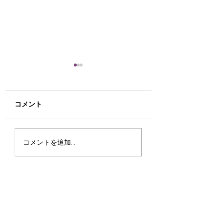
お宝さがしに来てみま
法人・事業者様向
せんか(^^♪
倒産案件の残置物
テル家電の入替え
寒くなりました(-_-;) もう
倒産・閉店に伴う残
コメント
取ならリサイクル
すぐ私の大嫌いな冬が来ま
理や、ホテルの家電
ップ函館ミックへ
す、寒いのが大の苦手です
は、大量かつ大型で
例紹介】
('ω') さて、今日は稀少品
大きい作業です。リ
コメントを追加…
や古い物、珍品について少
ルショップミックで
しご案内します。 マニア
人様のこうした 大
にはゴックンする程の入荷
に数多く対応してき
品が多数ありました☺ 最
があります。今回は
近では八雲の柴崎熊が大・
にご依頼いただいた
中・小と3体入荷しました
交えながらご紹介し