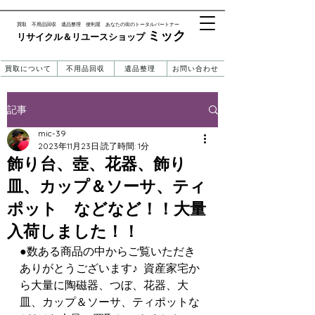
​買取 不用品回収 遺品整理 便利屋 あなたの街のトータルパートナー
ミック
リサイクル＆リユースショップ ​​
買取について
不用品回収
遺品整理
お問い合わせ
記事
mic-39
2023年11月23日
読了時間: 1分
飾り台、壺、花器、飾り
皿、カップ＆ソーサ、ティ
ポット などなど！！大量
入荷しました！！
●数ある商品の中からご覧いただき
ありがとうございます♪  資産家宅か
ら大量に陶磁器、つぼ、花器、大
皿、カップ＆ソーサ、ティポットな