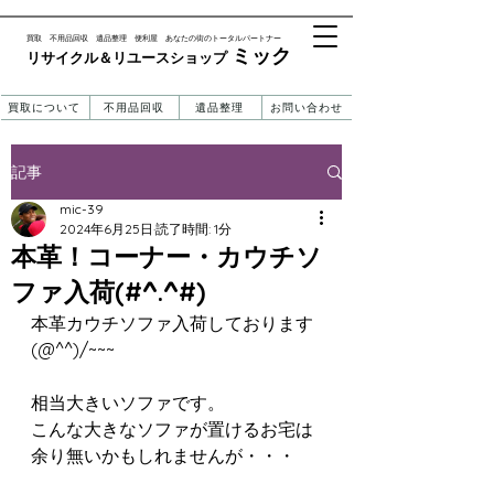
​買取 不用品回収 遺品整理 便利屋 あなたの街のトータルパートナー
ミック
リサイクル＆リユースショップ ​​
買取について
不用品回収
遺品整理
お問い合わせ
記事
mic-39
2024年6月25日
読了時間: 1分
本革！コーナー・カウチソ
ファ入荷(#^.^#)
本革カウチソファ入荷しております
(@^^)/~~~
相当大きいソファです。
こんな大きなソファが置けるお宅は
余り無いかもしれませんが・・・