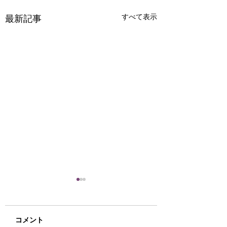
すべて表示
最新記事
お宝さがしに来てみま
法人・事業者様向
せんか(^^♪
倒産案件の残置物
テル家電の入替え
寒くなりました(-_-;) もう
倒産・閉店に伴う残
コメント
取ならリサイクル