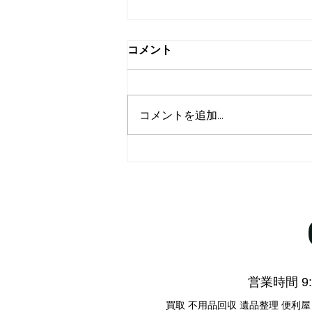
年末年始大掃除のお手伝い
コメント
今年もあと残す所1か月半となり
ました。 年末に向けそろそろ大
掃除を始める方も多いかと思いま
コメントを追加…
す。 掃除、片付けの際、いらな
くなった物、処理に困ってしまう
物ありますよね？ そんな時は当
社ミックへ是非ご相談下さい。ま
だ使える物はきちんとお値段を付
けてお買取りさせていただきます
し、買取引き取りが出来なかった
ものでも適正な価格で迅速に回収
させていただきます。 不用品の
買取回収はリサイクルミック
​営業時間 9:0
へ！！ 更に、
買取 不用品回収 遺品整理 便利