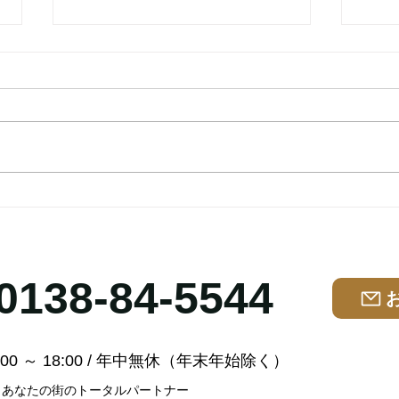
お宝さがしに来てみませんか
法人
(^^♪
件の
替え
寒くなりました(-_-;) もうすぐ私
倒産
ョッ
の大嫌いな冬が来ます、寒いのが
ホテ
介】
大の苦手です('ω') さて、今日は
大型
稀少品や古い物、珍品について少
サイ
しご案内します。 マニアにはゴ
人様
ックンする程の入荷品が多数あり
く対応
ました☺ 最近では八雲の柴崎熊
す。
が大・中・小と3体入荷しました
いた
0138-84-5544
が あっという間に売れてしまい
す。 1.
ました((+_+)) しかも高額で('ω')
柴崎熊は人気ありますね・・・
またいつか出会う事もあると思い
0 ～ 18:00 /
年中無休（年末年始除く）
ますので、
屋 あなたの街のトータルパートナー