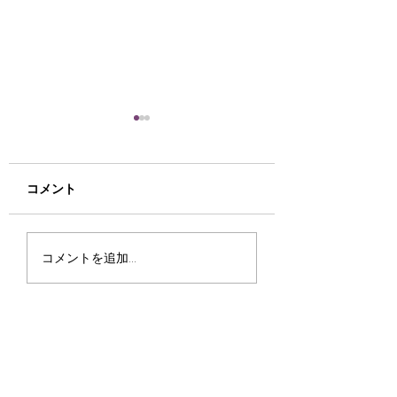
お宝さがしに来てみま
法人・事業者様向
せんか(^^♪
倒産案件の残置物
テル家電の入替え
寒くなりました(-_-;) もう
倒産・閉店に伴う残
コメント
取ならリサイクル
すぐ私の大嫌いな冬が来ま
理や、ホテルの家電
ップ函館ミックへ
す、寒いのが大の苦手です
は、大量かつ大型で
例紹介】
('ω') さて、今日は稀少品
大きい作業です。リ
コメントを追加…
や古い物、珍品について少
ルショップミックで
しご案内します。 マニア
人様のこうした 大
にはゴックンする程の入荷
に数多く対応してき
品が多数ありました☺ 最
があります。今回は
近では八雲の柴崎熊が大・
にご依頼いただいた
中・小と3体入荷しました
交えながらご紹介し