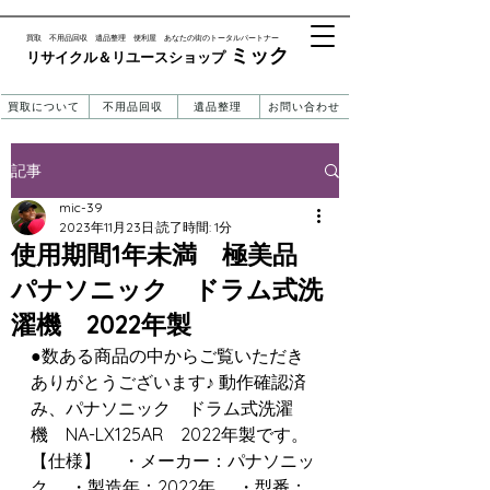
​買取 不用品回収 遺品整理 便利屋 あなたの街のトータルパートナー
ミック
リサイクル＆リユースショップ ​​
買取について
不用品回収
遺品整理
お問い合わせ
記事
mic-39
2023年11月23日
読了時間: 1分
使用期間1年未満 極美品
パナソニック ドラム式洗
濯機 2022年製
●数ある商品の中からご覧いただき
ありがとうございます♪ 動作確認済
み、パナソニック　ドラム式洗濯
機　NA-LX125AR　2022年製です。  
【仕様】 　・メーカー：パナソニッ
ク 　・製造年：2022年 　・型番：