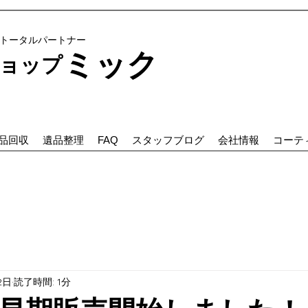
のトータルパートナー
ミック
プ ​​
品回収
遺品整理
FAQ
スタッフブログ
会社情報
コーテ
2日
読了時間: 1分