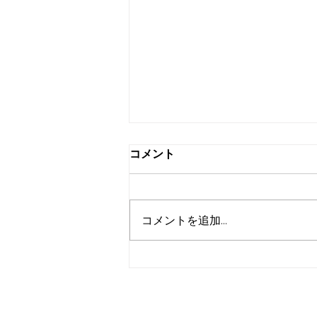
年末年始大掃除のお手伝い
コメント
今年もあと残す所1か月半となり
ました。 年末に向けそろそろ大
掃除を始める方も多いかと思いま
コメントを追加…
す。 掃除、片付けの際、いらな
くなった物、処理に困ってしまう
物ありますよね？ そんな時は当
社ミックへ是非ご相談下さい。ま
だ使える物はきちんとお値段を付
けてお買取りさせていただきます