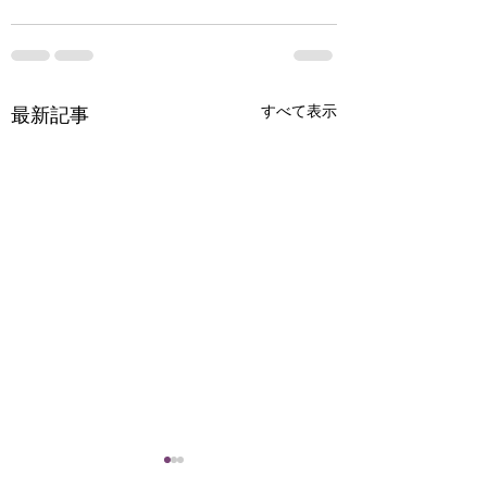
すべて表示
最新記事
お宝さがしに来てみま
法人・事業者様向