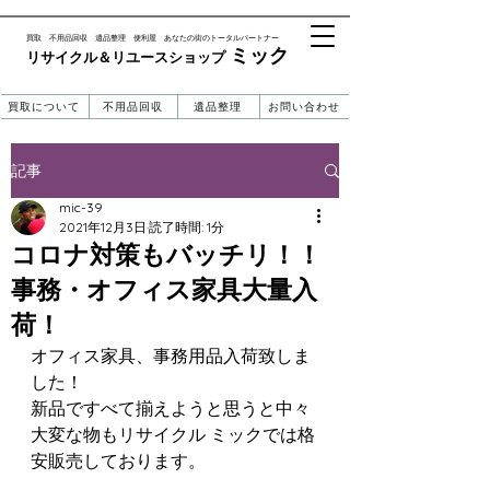
​買取 不用品回収 遺品整理 便利屋 あなたの街のトータルパートナー
ミック
リサイクル＆リユースショップ ​​
買取について
不用品回収
遺品整理
お問い合わせ
記事
mic-39
2021年12月3日
読了時間: 1分
コロナ対策もバッチリ！！
事務・オフィス家具大量入
荷！
オフィス家具、事務用品入荷致しま
した！
新品ですべて揃えようと思うと中々
大変な物もリサイクル ミックでは格
安販売しております。