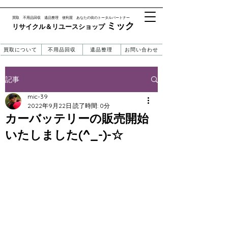
​買取 不用品回収 遺品整理 便利屋 あなたの街のトータルパートナー
ミック
リサイクル＆リユースショップ ​​
買取について
不用品回収
遺品整理
お問い合わせ
記事
mic-39
2022年9月22日
読了時間: 0分
カーバッテリーの販売開始
いたしました(^_-)-☆