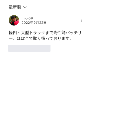
しご案内します。 マニア
人様のこうした 大
最新順
にはゴックンする程の入荷
に数多く対応してき
品が多数ありました☺ 最
があります。今回は
mic-39
近では八雲の柴崎熊が大・
にご依頼いただいた
2022年9月22日
中・小と3体入荷しました
交えながらご紹介し
軽四～大型トラックまで高性能バッテリ
が あっという間に売れて
1....
ー、ほぼ全て取り扱っております。
しまいました((+_+)) しか
いいね！
返信
も高額で('ω') 柴崎熊は人
気ありますね・・・ また
いつか出会う事もあると思
いますので、