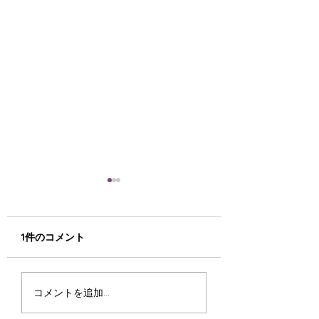
お宝さがしに来てみま
法人・事業者様向
せんか(^^♪
倒産案件の残置物
テル家電の入替え
寒くなりました(-_-;) もう
倒産・閉店に伴う残
1件のコメント
取ならリサイクル
すぐ私の大嫌いな冬が来ま
理や、ホテルの家電
ップ函館ミックへ
す、寒いのが大の苦手です
は、大量かつ大型で
例紹介】
('ω') さて、今日は稀少品
大きい作業です。リ
コメントを追加…
や古い物、珍品について少
ルショップミックで