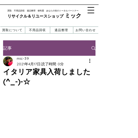
​買取 不用品回収 遺品整理 便利屋 あなたの街のトータルパートナー
ミック
リサイクル＆リユースショップ ​​
買取について
不用品回収
遺品整理
お問い合わせ
記事
mic-39
2021年4月17日
読了時間: 0分
イタリア家具入荷しました
(^_-)-☆