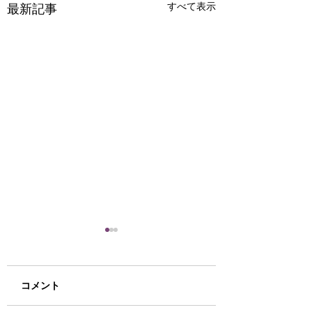
すべて表示
最新記事
お宝さがしに来てみま
法人・事業者様向
せんか(^^♪
倒産案件の残置物
テル家電の入替え
寒くなりました(-_-;) もう
倒産・閉店に伴う残
コメント
取ならリサイクル
すぐ私の大嫌いな冬が来ま
理や、ホテルの家電
ップ函館ミックへ