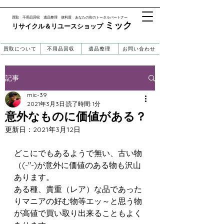
​買取 不用品回収 遺品整理 便利屋 あなたの街のトータルパートナー
ミック
リサイクル＆リユースショップ ​​
買取について
不用品回収
遺品整理
お問い合わせ
記事
mic-39
2021年3月3日
読了時間: 1分
意外なものに価値がある？
更新日：
2021年3月12日
どこにでもあるようで無い、古い物
（(-"-)が意外に価値のある物も沢山
あります。
ある種、貴重（レア）な品であった
りマニアの好む物等エッ～と思う物
が高値で買い取り出来ることもよく